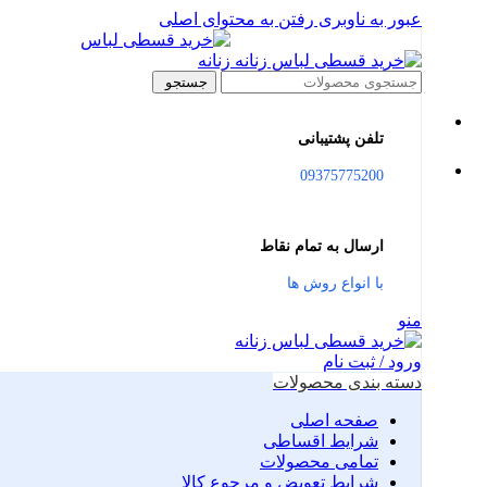
عبور به ناوبری
رفتن به محتوای اصلی
جستجو
تلفن پشتیبانی
09375775200
ارسال به تمام نقاط
با انواع روش ها
منو
ورود / ثبت نام
دسته بندی محصولات
صفحه اصلی
شرایط اقساطی
تمامی محصولات
شرایط تعویض و مرجوع کالا