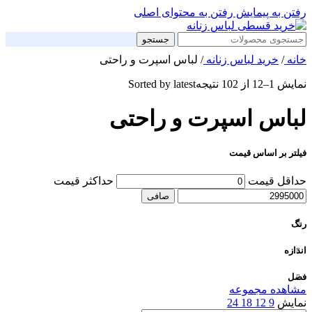
رفتن به پیمایش
رفتن به محتوای اصلی
جستجو
خانه
/
خرید لباس زنانه
/
لباس اسپرت و راحتی
نمایش 1–12 از 102 نتیجه
Sorted by latest
لباس اسپرت و راحتی
فیلتر بر اساس قیمت
حداقل قیمت
حداكثر قيمت
صافی
رنگ
اندازه
فصل
مشاهده مجموعه
نمایش
9
12
18
24