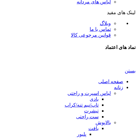
لباس های مردانه
لینک های مفید
وبلاگ
تماس با ما
قوانین مرجوعی کالا
نماد های اعتماد
بستن
صفحه اصلی
زنانه
لباس اسپرت و راحتی
بادی
تاپ/نیم تنه/کراپ
تیشرت
ست راحتی
بالاپوش
بافت
پلیور