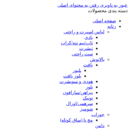
عبور به ناوبری
رفتن به محتوای اصلی
دسته بندی محصولات
صفحه اصلی
زنانه
لباس اسپرت و راحتی
بادی
تاپ/نیم تنه/کراپ
تیشرت
ست راحتی
بالاپوش
بافت
پلیور
بلوز بافت
هودی و سویشرت
بلوز
پیراهن/سارافون
تونیک
سرهمی/اورال
شومیز
جوراب
مچ پا (ساق کوتاه)
دامن