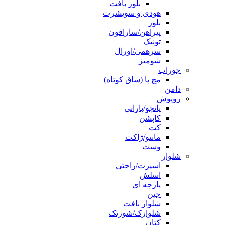
بلوز بافت
هودی و سویشرت
بلوز
پیراهن/سارافون
تونیک
سرهمی/اورال
شومیز
جوراب
مچ پا (ساق کوتاه)
دامن
روپوش
پانچو/بارانی
کاپشن
کت
مانتو/ژاکت
وست
شلوار
اسپرت/راحتی
اسلش
پارچه ای
جین
شلوار بافت
شلوارک/شورتک
کتان