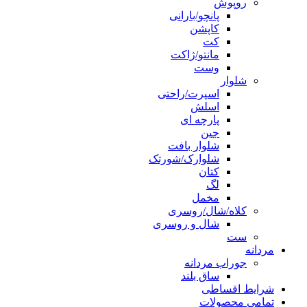
روپوش
پانچو/بارانی
کاپشن
کت
مانتو/ژاکت
وست
شلوار
اسپرت/راحتی
اسلش
پارچه ای
جین
شلوار بافت
شلوارک/شورتک
کتان
لگ
مخمل
کلاه/شال/روسری
شال و روسری
ست
مردانه
جوراب مردانه
ساق بلند
شرایط اقساطی
تمامی محصولات