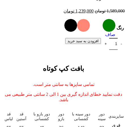
1,589,000
تومان
1,239,000
تومان
رنگ
صاف
افزودن به سبد خرید
بافت کپ کوتاه
تمامی سایزها به سانتی متر است.
دقت نمایید خطای اندازه گیری بین 1 الی 2 سانتی متر طبیعی می
باشد.
دور
دور سینه با
دور
دور بازو با
قد
قد
سایزبندی
سینه
کشسانی
بازو
کشسانی
آستین
لباس
فری