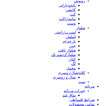
روپوش
پانچو/بارانی
کاپشن
کت
مانتو/ژاکت
وست
شلوار
اسپرت/راحتی
اسلش
پارچه ای
جین
شلوار بافت
شلوارک/شورتک
کتان
لگ
مخمل
کلاه/شال/روسری
شال و روسری
ست
مردانه
جوراب مردانه
ساق بلند
شرایط اقساطی
تمامی محصولات