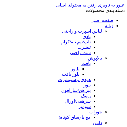
عبور به ناوبری
رفتن به محتوای اصلی
دسته بندی محصولات
صفحه اصلی
زنانه
لباس اسپرت و راحتی
بادی
تاپ/نیم تنه/کراپ
تیشرت
ست راحتی
بالاپوش
بافت
پلیور
بلوز بافت
هودی و سویشرت
بلوز
پیراهن/سارافون
تونیک
سرهمی/اورال
شومیز
جوراب
مچ پا (ساق کوتاه)
دامن