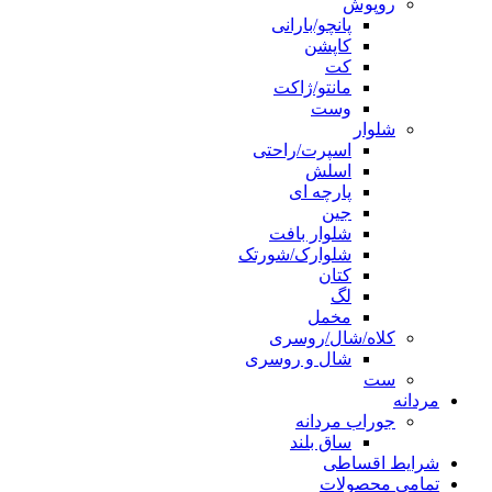
روپوش
پانچو/بارانی
کاپشن
کت
مانتو/ژاکت
وست
شلوار
اسپرت/راحتی
اسلش
پارچه ای
جین
شلوار بافت
شلوارک/شورتک
کتان
لگ
مخمل
کلاه/شال/روسری
شال و روسری
ست
مردانه
جوراب مردانه
ساق بلند
شرایط اقساطی
تمامی محصولات