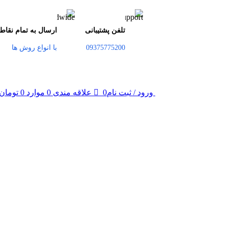
تلفن پشتیبانی
ارسال به تمام نقاط
09375775200
با انواع روش ها
ورود / ثبت نام
0
موارد
0
تومان
0
علاقه مندی