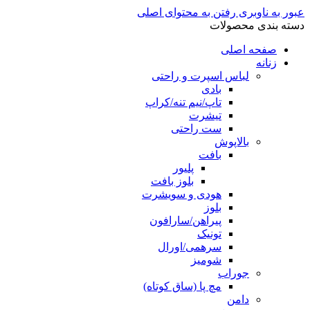
عبور به ناوبری
رفتن به محتوای اصلی
دسته بندی محصولات
صفحه اصلی
زنانه
لباس اسپرت و راحتی
بادی
تاپ/نیم تنه/کراپ
تیشرت
ست راحتی
بالاپوش
بافت
پلیور
بلوز بافت
هودی و سویشرت
بلوز
پیراهن/سارافون
تونیک
سرهمی/اورال
شومیز
جوراب
مچ پا (ساق کوتاه)
دامن