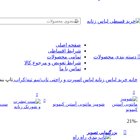
صفحه اصلی
شرایط اقساطی
تمامی محصولات
دسته بندی محصولات
شرایط تعویض و مرجوع کالا
تماس با ما
خانه
خرید لباس زنانه
لباس اسپرت و راحتی
تاپ/نیم تنه/کراپ
تاپ بند
شومیز مانتویی آستین کیمونو
ست ت
-21%
بزرگنمایی تصویر