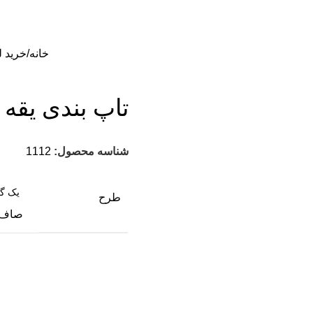
خانه
خرید ل
تاپ بندی یقه 
شناسه محصول:
1112
طرح
صاف