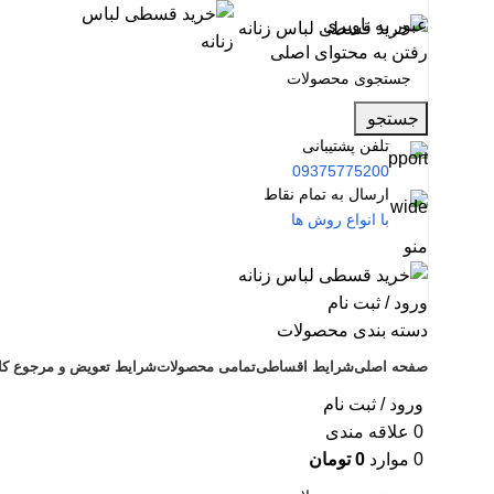
عبور به ناوبری
رفتن به محتوای اصلی
جستجو
تلفن پشتیبانی
09375775200
ارسال به تمام نقاط
با انواع روش ها
منو
ورود / ثبت نام
دسته بندی محصولات
صفحه اصلی
شرایط اقساطی
تمامی محصولات
شرایط تعویض و مرجوع کال
ورود / ثبت نام
0
علاقه مندی
0
موارد
0
تومان