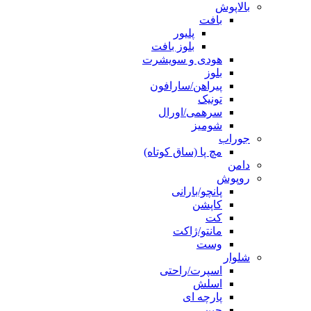
بالاپوش
بافت
پلیور
بلوز بافت
هودی و سویشرت
بلوز
پیراهن/سارافون
تونیک
سرهمی/اورال
شومیز
جوراب
مچ پا (ساق کوتاه)
دامن
روپوش
پانچو/بارانی
کاپشن
کت
مانتو/ژاکت
وست
شلوار
اسپرت/راحتی
اسلش
پارچه ای
جین