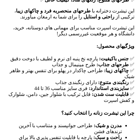
این تیشرت دخترانه با
طرحهای منحصربه فرد و چاکهای زیبا
،
ترکیبی از
راحتی و استایل
را برای شما به ارمغان میآورند.
این تیشرت اسپرت مناسب برای مهمانی های دوستانه، خرید،
دانشگاه و هر موقعیت غیررسمی دیگر!
ویژگیهای محصول:
✅
جنس باکیفیت:
پارچه نخ پنبه ای نرم و لطیف با دوخت دقیق
✅
طرحهای جذاب:
طرح مینیمال و جذاب
✅
چاکهای زیبا:
طراحی چاکدار در پهلو برای تنفس بهتر و ظاهر
شیک
✅
رنگبندی متنوع:
دارای رنگبندی جذاب
✅
سایزبندی استاندارد:
فری سایز مناسب 36 تا 44
✅
قابلیت ست شدن:
قابل ترکیب با شلوار جین، دامن، شلوارک
و کفش اسپرت
چرا این تیشرت زنانه را انتخاب کنید؟
مدرن و شیک:
طراحی جوانپسند و متناسب با آخرین
ترندهای فشن
راحت و سبک:
پارچه با قابلیت تنفس پذیری بالا برای