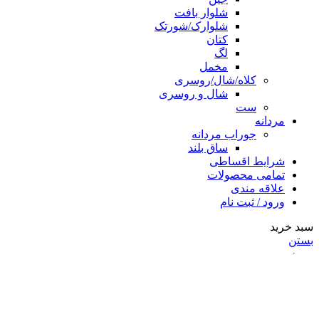
شلوار بافت
شلوارک/شورتک
کتان
لگ
مخمل
کلاه/شال/روسری
شال و روسری
ست
مردانه
جوراب مردانه
ساق بلند
شرایط اقساطی
تمامی محصولات
علاقه مندی
ورود / ثبت نام
سبد خرید
بستن
ورود
بستن
هنوز حساب کاربری ندارید؟
ایجاد حساب کاربری