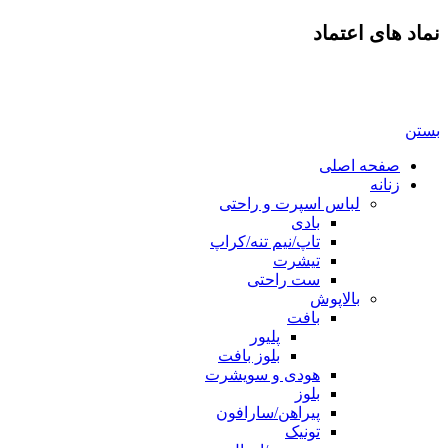
نماد های اعتماد
بستن
صفحه اصلی
زنانه
لباس اسپرت و راحتی
بادی
تاپ/نیم تنه/کراپ
تیشرت
ست راحتی
بالاپوش
بافت
پلیور
بلوز بافت
هودی و سویشرت
بلوز
پیراهن/سارافون
تونیک