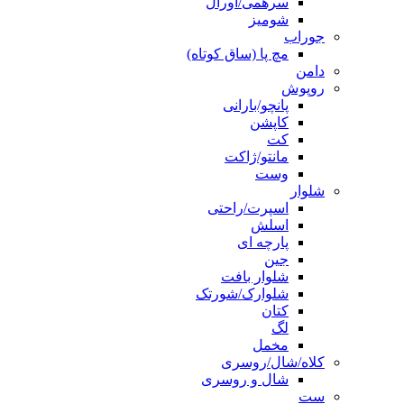
سرهمی/اورال
شومیز
جوراب
مچ پا (ساق کوتاه)
دامن
روپوش
پانچو/بارانی
کاپشن
کت
مانتو/ژاکت
وست
شلوار
اسپرت/راحتی
اسلش
پارچه ای
جین
شلوار بافت
شلوارک/شورتک
کتان
لگ
مخمل
کلاه/شال/روسری
شال و روسری
ست