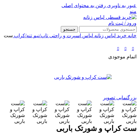
عبور به ناوبری
رفتن به محتوای اصلی
منو
ورود / ثبت نام
جستجو
خانه
خرید لباس زنانه
لباس اسپرت و راحتی
تاپ/نیم تنه/کراپ
ست کرا
اتمام موجودی
بزرگنمایی تصویر
ست کراپ و شورتک باربی