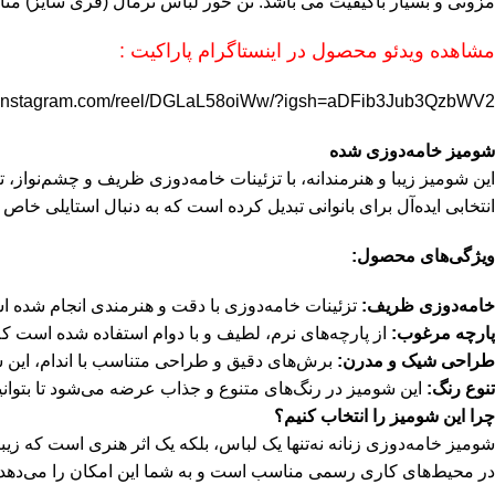
مزونی و‌ بسیار باکیفیت می باشد. تن خور
لباس
نرمال (فری سایز) مناسب برای سایز 36 تا 44 می باشد. این
مشاهده ویدئو محصول در اینستاگرام پاراکیت :
w.instagram.com/reel/DGLaL58oiWw/?igsh=aDFib3Jub3QzbWV2
شومیز خامه‌دوزی شده
این شومیز زیبا و هنرمندانه، با تزئینات خامه‌دوزی ظریف و چشم‌نواز، 
انتخابی ایده‌آل برای بانوانی تبدیل کرده است که به دنبال استایلی خاص
ویژگی‌های محصول:
خامه‌دوزی ظریف:
تزئینات خامه‌دوزی با دقت و هنرمندی انجام شده 
پارچه مرغوب:
از پارچه‌های نرم، لطیف و با دوام استفاده شده است که 
طراحی شیک و مدرن:
برش‌های دقیق و طراحی متناسب با اندام، این 
تنوع رنگ:
این شومیز در رنگ‌های متنوع و جذاب عرضه می‌شود تا بتوانید 
چرا این شومیز را انتخاب کنیم؟
شومیز خامه‌دوزی زنانه نه‌تنها یک لباس، بلکه یک اثر هنری است که ز
در محیط‌های کاری رسمی مناسب است و به شما این امکان را می‌دهد 