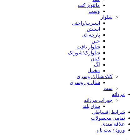
مانتو/ژاکت
وست
شلوار
اسپرت/راحتی
اسلش
پارچه ای
جین
شلوار بافت
شلوارک/شورتک
کتان
لگ
مخمل
کلاه/شال/روسری
شال و روسری
ست
مردانه
جوراب مردانه
ساق بلند
شرایط اقساطی
تمامی محصولات
علاقه مندی
ورود / ثبت نام