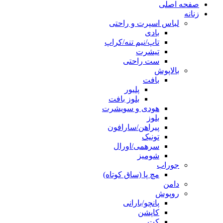
صفحه اصلی
زنانه
لباس اسپرت و راحتی
بادی
تاپ/نیم تنه/کراپ
تیشرت
ست راحتی
بالاپوش
بافت
پلیور
بلوز بافت
هودی و سویشرت
بلوز
پیراهن/سارافون
تونیک
سرهمی/اورال
شومیز
جوراب
مچ پا (ساق کوتاه)
دامن
روپوش
پانچو/بارانی
کاپشن
کت