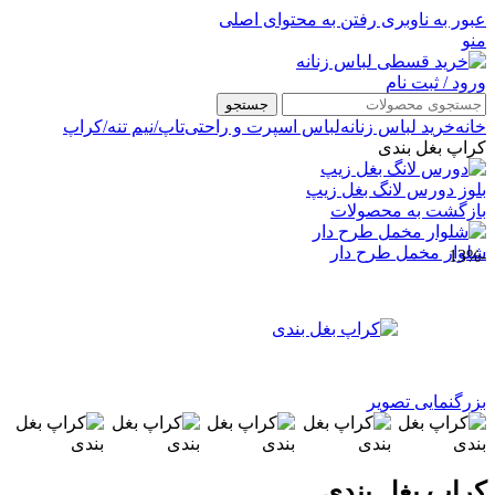
عبور به ناوبری
رفتن به محتوای اصلی
منو
ورود / ثبت نام
جستجو
خانه
خرید لباس زنانه
لباس اسپرت و راحتی
تاپ/نیم تنه/کراپ
کراپ بغل بندی
بلوز دورس لانگ بغل زیپ
بازگشت به محصولات
شلوار مخمل طرح دار
-13%
بزرگنمایی تصویر
کراپ بغل بندی