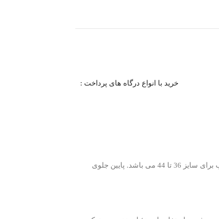
خرید با انواع درگاه های پرداخت :
جنس کراپ زنجیری (نیم تنه)، سوپر نخ پنبه درجه یک می باشد. چاپ روی لباس بسیار با کیفیت و تن خور لباس نرمال (فری سایز) مناسب برای سایز 36 تا 44 می باشد. پایین جلوی