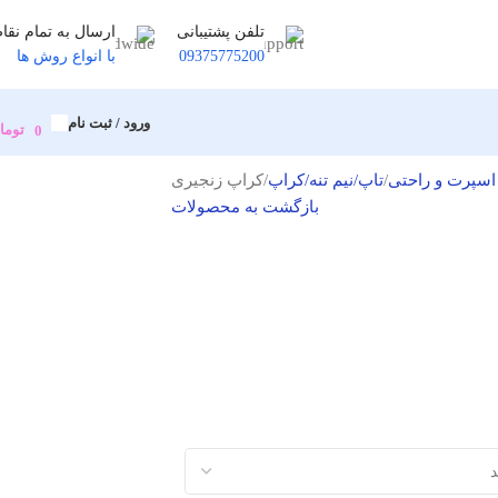
تلفن پشتیبانی
ارسال به تمام نقا
09375775200
با انواع روش ها
ورود / ثبت نام
توما
0
اسپرت و راحتی
تاپ/نیم تنه/کراپ
کراپ زنجیری
بازگشت به محصولات